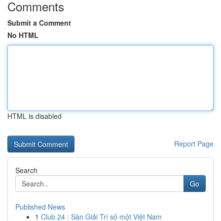
Comments
Submit a Comment
No HTML
HTML is disabled
Report Page
Search
Go
Published News
1
Club 24 : Sàn Giải Trí số một Việt Nam