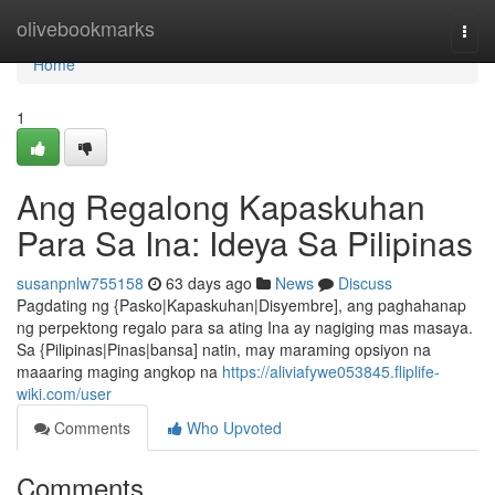
Home
olivebookmarks
Togg
navi
Home
1
Ang Regalong Kapaskuhan
Para Sa Ina: Ideya Sa Pilipinas
susanpnlw755158
63 days ago
News
Discuss
Pagdating ng {Pasko|Kapaskuhan|Disyembre], ang paghahanap
ng perpektong regalo para sa ating Ina ay nagiging mas masaya.
Sa {Pilipinas|Pinas|bansa] natin, may maraming opsiyon na
maaaring maging angkop na
https://aliviafywe053845.fliplife-
wiki.com/user
Comments
Who Upvoted
Comments