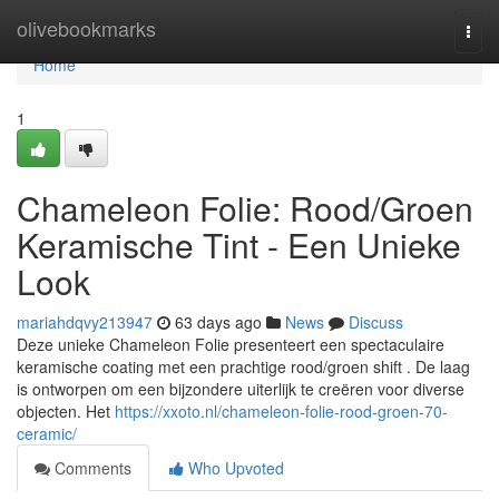
Home
olivebookmarks
Togg
navi
Home
1
Chameleon Folie: Rood/Groen
Keramische Tint - Een Unieke
Look
mariahdqvy213947
63 days ago
News
Discuss
Deze unieke Chameleon Folie presenteert een spectaculaire
keramische coating met een prachtige rood/groen shift . De laag
is ontworpen om een bijzondere uiterlijk te creëren voor diverse
objecten. Het
https://xxoto.nl/chameleon-folie-rood-groen-70-
ceramic/
Comments
Who Upvoted