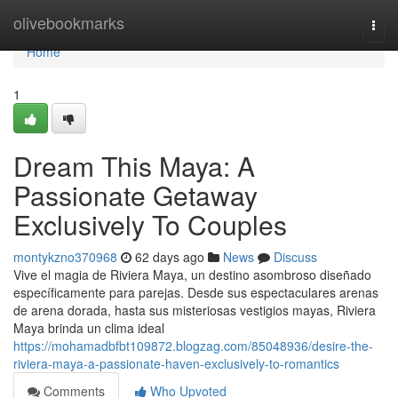
Home
olivebookmarks
Togg
navi
Home
1
Dream This Maya: A
Passionate Getaway
Exclusively To Couples
montykzno370968
62 days ago
News
Discuss
Vive el magia de Riviera Maya, un destino asombroso diseñado
específicamente para parejas. Desde sus espectaculares arenas
de arena dorada, hasta sus misteriosas vestigios mayas, Riviera
Maya brinda un clima ideal
https://mohamadbfbt109872.blogzag.com/85048936/desire-the-
riviera-maya-a-passionate-haven-exclusively-to-romantics
Comments
Who Upvoted