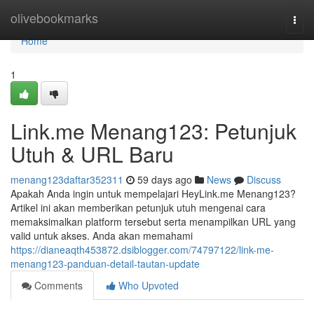
Home
olivebookmarks
Togg
navi
Home
1
Link.me Menang123: Petunjuk
Utuh & URL Baru
menang123daftar352311
59 days ago
News
Discuss
Apakah Anda ingin untuk mempelajari HeyLink.me Menang123?
Artikel ini akan memberikan petunjuk utuh mengenai cara
memaksimalkan platform tersebut serta menampilkan URL yang
valid untuk akses. Anda akan memahami
https://dianeaqth453872.dsiblogger.com/74797122/link-me-
menang123-panduan-detail-tautan-update
Comments
Who Upvoted