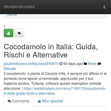
Home
olivebookmarks
Togg
navi
Home
1
Cocodamolo in Italia: Guida,
Rischi e Alternative
poudredecyanuredepotassi556670
60 days ago
News
Discuss
Il cocodamolo, o pianta di Caryota mitis, è sempre più diffuso in la
penisola come specie ornamentale, apprezzato per il suo
fogliame esotico. Tuttavia, coltivare questo esemplare richiede
attenzione: i
https://socialinplace.com/story7106175/cocodamolo-
in-italia-guida-rischi-e-alternative
Comments
Who Upvoted