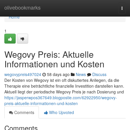
Home
olivebookmarks
Togg
navi
Home
1
Wegovy Preis: Aktuelle
Informationen und Kosten
wegovypreis497024
58 days ago
News
Discuss
Der Kosten von Wegovy ist ein oft diskutiertes Anliegen, da die
Therapie eine beträchtliche finanzielle Investition darstellen kann.
Aktuell liegt der periodische Wegovy Preis je nach Dosierung und
https://jasperwpos367649.blogpostie.com/62922950/wegovy-
preis-aktuelle-informationen-und-kosten
Comments
Who Upvoted
Comments