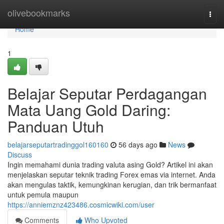
Home
olivebookmarks
Togg
navi
Home
1
Belajar Seputar Perdagangan
Mata Uang Gold Daring:
Panduan Utuh
belajarseputartradinggol160160
56 days ago
News
Discuss
Ingin memahami dunia trading valuta asing Gold? Artikel ini akan
menjelaskan seputar teknik trading Forex emas via internet. Anda
akan mengulas taktik, kemungkinan kerugian, dan trik bermanfaat
untuk pemula maupun
https://anniemznz423486.cosmicwiki.com/user
Comments
Who Upvoted