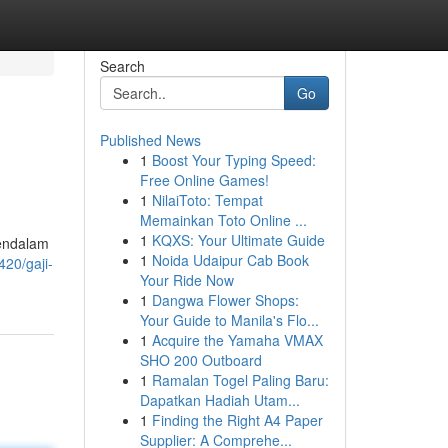
Search
Go
Published News
1
Boost Your Typing Speed:
Free Online Games!
1
NilaiToto: Tempat
Memainkan Toto Online ...
1
KQXS: Your Ultimate Guide
mendalam
1
Noida Udaipur Cab Book
20/gaji-
Your Ride Now
1
Dangwa Flower Shops:
Your Guide to Manila's Flo...
1
Acquire the Yamaha VMAX
SHO 200 Outboard
1
Ramalan Togel Paling Baru:
Dapatkan Hadiah Utam...
1
Finding the Right A4 Paper
Supplier: A Comprehe...