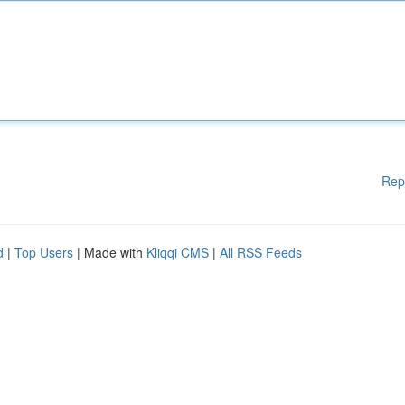
Rep
d
|
Top Users
| Made with
Kliqqi CMS
|
All RSS Feeds