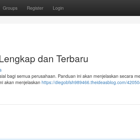
Groups
Register
Login
Lengkap dan Terbaru
s
sial bagi semua perusahaan. Panduan ini akan menjelaskan secara 
Kami akan menjelaskan
https://diegobfsh989466.theideasblog.com/420504