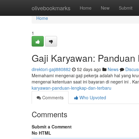
Home
olivebookmarks
Home
New
Submit
Home
1
Gaji Karyawan: Panduan 
direktori-gaji880882
52 days ago
News
Discus
Memahami mengenai gaji pekerja adalah hal yang kru
mengenai ketentuan saat ini bayaran di negeri ini . 
karyawan-panduan-lengkap-dan-terbaru
Comments
Who Upvoted
Comments
Submit a Comment
No HTML