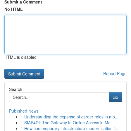
Submit a Comment
No HTML
HTML is disabled
Report Page
Search
Go
Published News
1
Understanding the expanse of career roles in mo...
1
SIAP4DI: The Gateway to Online Access in Ma...
1
How contemporary infrastructure modernisation i...