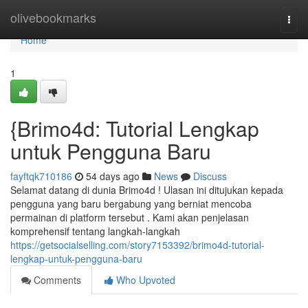
Home
olivebookmarks
Togg
navi
Home
1
{Brimo4d: Tutorial Lengkap
untuk Pengguna Baru
fayftqk710186
54 days ago
News
Discuss
Selamat datang di dunia Brimo4d ! Ulasan ini ditujukan kepada
pengguna yang baru bergabung yang berniat mencoba
permainan di platform tersebut . Kami akan penjelasan
komprehensif tentang langkah-langkah
https://getsocialselling.com/story7153392/brimo4d-tutorial-
lengkap-untuk-pengguna-baru
Comments
Who Upvoted