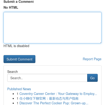
Submit a Comment
No HTML
HTML is disabled
Report Page
Search
Go
Published News
1
Coventry Career Center : Your Gateway to Employ...
1
任小聊任下聊官网：最新动态与用户指南
1
Discover The Perfect Cocker Pup: Grown-up...