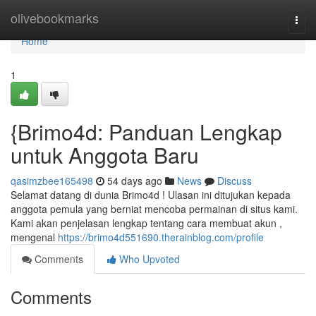
Home
olivebookmarks
Togg
navi
Home
1
{Brimo4d: Panduan Lengkap
untuk Anggota Baru
qasimzbee165498
54 days ago
News
Discuss
Selamat datang di dunia Brimo4d ! Ulasan ini ditujukan kepada
anggota pemula yang berniat mencoba permainan di situs kami.
Kami akan penjelasan lengkap tentang cara membuat akun ,
mengenal
https://brimo4d551690.therainblog.com/profile
Comments
Who Upvoted
Comments