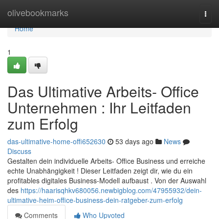
Home
olivebookmarks
Togg
navi
Home
1
Das Ultimative Arbeits- Office
Unternehmen : Ihr Leitfaden
zum Erfolg
das-ultimative-home-offi652630
53 days ago
News
Discuss
Gestalten dein individuelle Arbeits- Office Business und erreiche
echte Unabhängigkeit ! Dieser Leitfaden zeigt dir, wie du ein
profitables digitales Business-Modell aufbaust . Von der Auswahl
des
https://haarisqhkv680056.newbigblog.com/47955932/dein-
ultimative-heim-office-business-dein-ratgeber-zum-erfolg
Comments
Who Upvoted