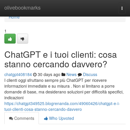
Home
olivebookmarks
Togg
navi
Home
1
ChatGPT e i tuoi clienti: cosa
stanno cercando davvero?
chatgpt408184
30 days ago
News
Discuss
I clienti oggi sfruttano sempre più ChatGPT per ricevere
informazioni immediate e su misura . Non si limitano a porre
domande di base, ma desiderano soluzioni per difficoltà specifici,
indicazioni
https://chatgpt349525.blogrenanda.com/49060426/chatgpt-e-i-
tuoi-clienti-cosa-stanno-cercando-davvero
Comments
Who Upvoted