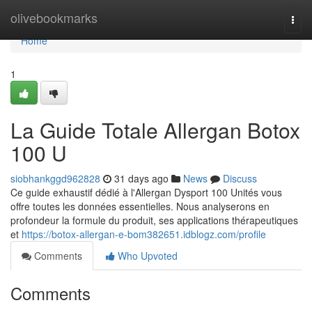
Home
olivebookmarks
Togg
navi
Home
1
La Guide Totale Allergan Botox
100 U
siobhankggd962828
31 days ago
News
Discuss
Ce guide exhaustif dédié à l'Allergan Dysport 100 Unités vous
offre toutes les données essentielles. Nous analyserons en
profondeur la formule du produit, ses applications thérapeutiques
et
https://botox-allergan-e-bom382651.idblogz.com/profile
Comments
Who Upvoted
Comments